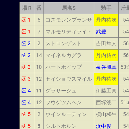
場 R
番
馬名S
騎手
斤
函 1
5
コスモレンブランサ
丹内祐次
54
函 1
7
マルモリディライト
武豊
54
函 2
2
ストロンゲスト
吉田隼人
56
函 2
14
マイネルカグラ
丹内祐次
56
函 3
10
ハートホイップ
泉谷楓真
53
函 3
12
セイショウスマイル
丹内祐次
54
函 4
11
グラサージュ
伊藤工真
54
函 4
12
フウゲツムヘン
西塚洸二
51
函 5
2
ウインルーティン
横山和生
54
函 5
8
シルトホルン
浜中俊
54