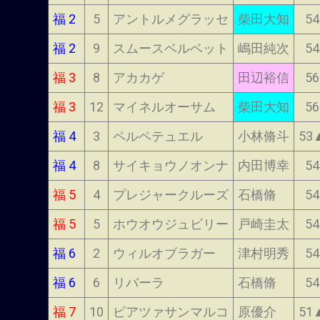
福 2
5
アントルメグラッセ
柴田大知
54
福 2
9
スムースベルベット
嶋田純次
54
福 3
8
アカカゲ
田辺裕信
56
福 3
12
マイネルオーサム
柴田大知
56
福 4
3
ペルペテュエル
小林脩斗
53
福 4
8
サイキョウノオンナ
内田博幸
54
福 5
4
プレジャークルーズ
石橋脩
54
福 5
5
ホウオウジュビリー
戸崎圭太
54
福 6
2
ウィルオブラガー
津村明秀
54
福 6
6
リバーラ
石橋脩
54
福 7
10
ピアツァサンマルコ
原優介
51