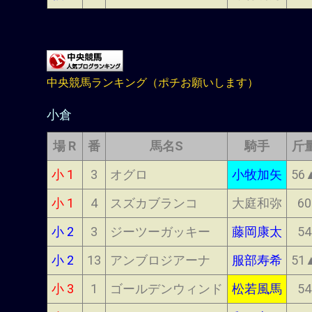
中央競馬ランキング（ポチお願いします）
小倉
場 R
番
馬名S
騎手
斤
小 1
3
オグロ
小牧加矢
56
小 1
4
スズカブランコ
大庭和弥
60
小 2
3
ジーツーガッキー
藤岡康太
54
小 2
13
アンブロジアーナ
服部寿希
51
小 3
1
ゴールデンウィンド
松若風馬
54