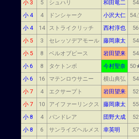
小 3
5
シュハリ
和田竜二
54
小 4
4
ドンシャーク
小沢大仁
54
小 4
14
ストライクリッチ
西村淳也
56
小 5
3
セレッソデアモール
藤岡康太
54
小 5
8
ベルオブピース
岩田望来
54
小 6
8
タケトンボ
今村聖奈
50
小 6
16
マテンロウサニー
横山典弘
54
小 7
4
エクサープト
岩田望来
52
小 7
10
アイファーリンクス
藤岡康太
55
小 8
4
パンドレア
団野大成
52
小 8
6
サンライズヘルメス
幸英明
57