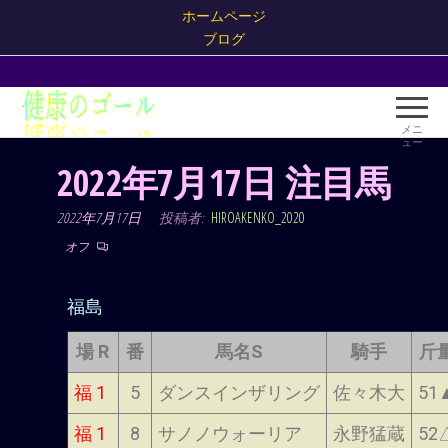
ホームページ
ブログ
健康
健康
の
のゴ
メニ
ール
ュー
ゴー
がギ
2022年7月17日 注目馬
ル！
ャン
ブル
2022年7月17日
投稿者:
HIROAKENKO_2020
だ！
オフ
福島
場 R
番
馬名S
騎手
斤
福 1
5
ダンスインザリング
佐々木大
51
福 1
8
サノノウォーリア
永野猛蔵
52