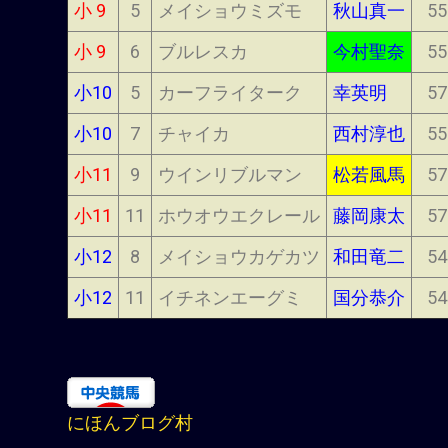
小 9
5
メイショウミズモ
秋山真一
55
小 9
6
ブルレスカ
今村聖奈
55
小10
5
カーフライターク
幸英明
57
小10
7
チャイカ
西村淳也
55
小11
9
ウインリブルマン
松若風馬
57
小11
11
ホウオウエクレール
藤岡康太
57
小12
8
メイショウカゲカツ
和田竜二
54
小12
11
イチネンエーグミ
国分恭介
54
にほんブログ村