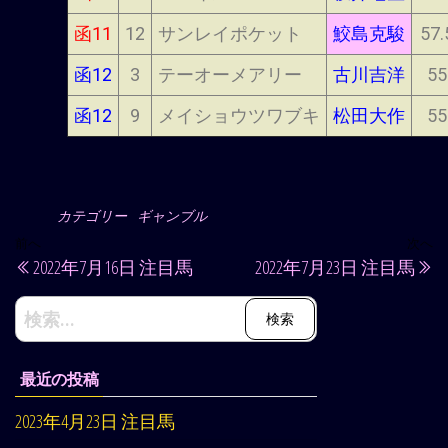
函11
12
サンレイポケット
鮫島克駿
57.
函12
3
テーオーメアリー
古川吉洋
55
函12
9
メイショウツワブキ
松田大作
55
カテゴリー
ギャンブル
前へ
次へ
2022年7月16日 注目馬
2022年7月23日 注目馬
最近の投稿
2023年4月23日 注目馬