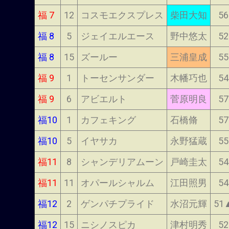
福 7
12
コスモエクスプレス
柴田大知
56
福 8
5
ジェイエルエース
野中悠太
52
福 8
15
ズールー
三浦皇成
55
福 9
1
トーセンサンダー
木幡巧也
54
福 9
6
アビエルト
菅原明良
57
福10
1
カフェキング
石橋脩
57
福10
5
イヤサカ
永野猛蔵
55
福11
8
シャンデリアムーン
戸崎圭太
54
福11
11
オパールシャルム
江田照男
54
福12
2
ゲンパチプライド
水沼元輝
51
福12
15
ニシノスピカ
津村明秀
52