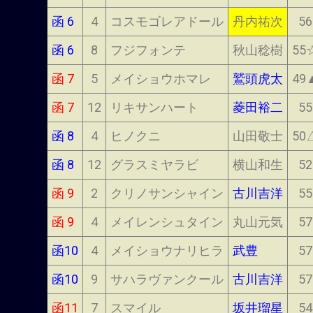
函 6
4
コスモゴレアドール
丹内祐次
56
函 6
8
フジフォンテ
秋山稔樹
55
函 7
5
メイショウホマレ
鷲頭虎太
49
函 7
12
リキサンハート
菱田裕二
55
函 8
4
ヒノクニ
山田敬士
50
函 8
12
グラスミヤラビ
横山和生
52
函 9
2
クリノサンシャイン
古川吉洋
55
函 9
4
メイレンシュタイン
丸山元気
57
函10
4
メイショウナリヒラ
武豊
57
函10
9
サハラヴァンクール
古川吉洋
57
函11
7
スマイル
坂井瑠星
54