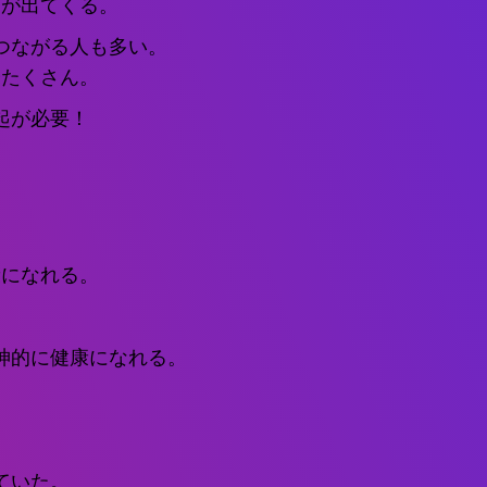
」が出てくる。
つながる人も多い。
子たくさん。
起が必要！
！
康になれる。
神的に健康になれる。
ていた。