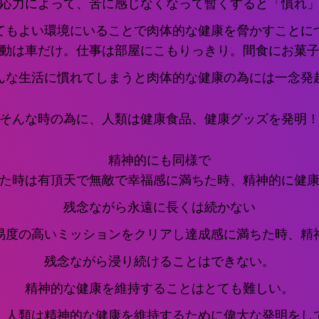
応力によって、苦に感じなくなって暫くすると「慣れ
てもよい環境にいることで肉体的な健康を脅かすことに
動は車だけ。仕事は部屋にこもりっきり。間食にお菓
んな生活に慣れてしまうと肉体的な健康の為には一念発
そんな時の為に、人類は健康食品、健康グッズを発明
精神的にも同様で
た時は有頂天で無敵で幸福感に満ちた時、精神的に健
残念ながら永遠に長くは続かない
易度の高いミッションをクリアし達成感に満ちた時、精
残念ながら浸り続けることはできない。
精神的な健康を維持することはとても難しい。
、人類は精神的な健康を維持するために偉大な発明をし