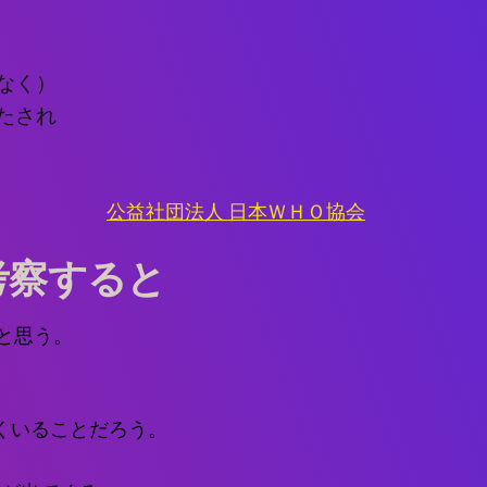
なく）
たされ
公益社団法人 日本ＷＨＯ協会
考察すると
と思う。
くいることだろう。