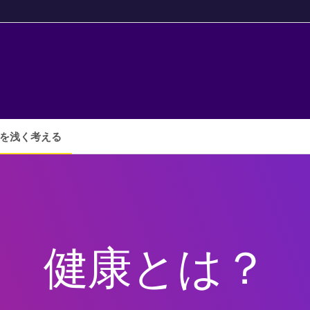
健康
健康
のゴ
の
ール
ゴー
がギ
ャン
ル！
ブル
だ！
を浅く考える
健康とは？