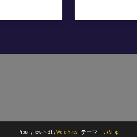
Proudly powered by
WordPress
|
テーマ:
Envo Shop