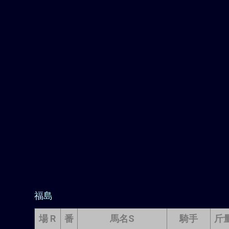
福島
場 R
番
馬名S
騎手
斤