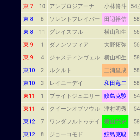
東 7
10
アンブロジアーナ
小林脩斗
54
東 8
6
ソレントフレイバー
田辺裕信
58
東 8
11
グレイスフル
横山和生
56
東 9
1
ダノンソフィア
大野拓弥
56
東 9
4
ジャスティンヴェル
横山和生
58
東10
2
ルクルト
三浦皇成
58
東10
3
レイニーデイ
和田竜二
58
東11
1
ブライトジュエリー
鮫島克駿
54
東11
4
クイーンオブソウル
津村明秀
54
東12
7
ワンダフルトゥデイ
横山武史
58
東12
8
ジョーコモド
鮫島克駿
58