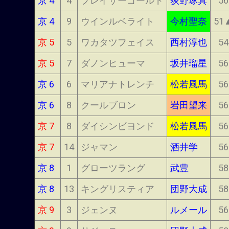
京 4
4
プレイサーゴールド
荻野琢真
56
京 4
9
ウインルベライト
今村聖奈
51
京 5
5
ワカタツフェイス
西村淳也
54
京 5
7
ダノンヒューマ
坂井瑠星
56
京 6
6
マリアナトレンチ
松若風馬
56
京 6
8
クールブロン
岩田望来
56
京 7
8
ダイシンビヨンド
松若風馬
56
京 7
14
ジャマン
酒井学
56
京 8
1
グローツラング
武豊
58
京 8
13
キングリスティア
団野大成
58
京 9
3
ジェンヌ
ルメール
56