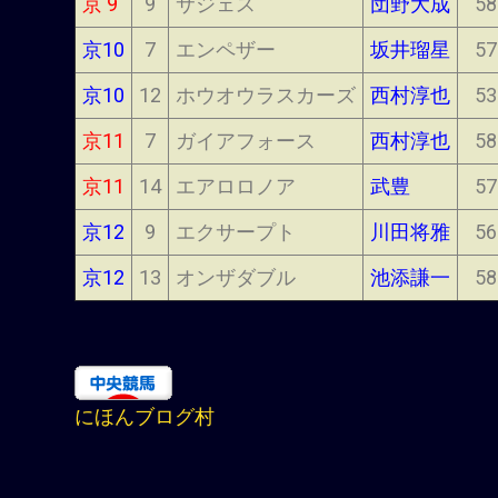
京 9
9
サジェス
団野大成
58
京10
7
エンペザー
坂井瑠星
57
京10
12
ホウオウラスカーズ
西村淳也
53
京11
7
ガイアフォース
西村淳也
58
京11
14
エアロロノア
武豊
57
京12
9
エクサープト
川田将雅
56
京12
13
オンザダブル
池添謙一
58
にほんブログ村