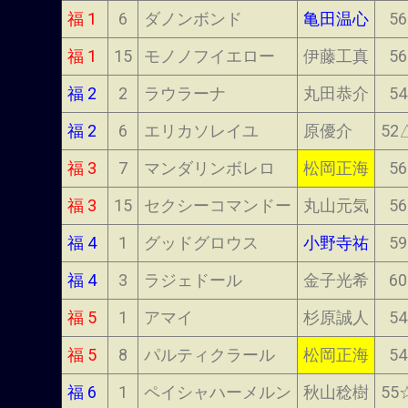
福 1
6
ダノンボンド
亀田温心
56
福 1
15
モノノフイエロー
伊藤工真
56
福 2
2
ラウラーナ
丸田恭介
54
福 2
6
エリカソレイユ
原優介
52
福 3
7
マンダリンボレロ
松岡正海
56
福 3
15
セクシーコマンドー
丸山元気
56
福 4
1
グッドグロウス
小野寺祐
59
福 4
3
ラジェドール
金子光希
60
福 5
1
アマイ
杉原誠人
54
福 5
8
パルティクラール
松岡正海
54
福 6
1
ペイシャハーメルン
秋山稔樹
55