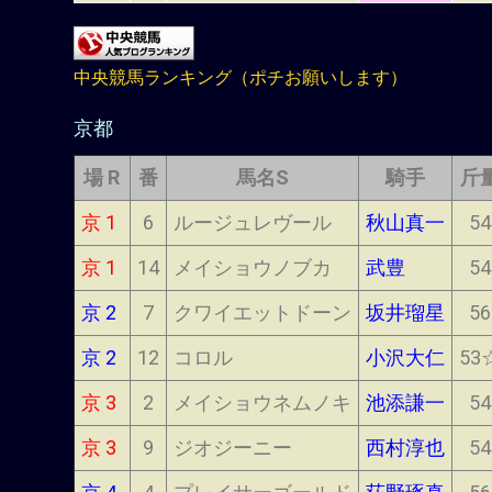
中央競馬ランキング（ポチお願いします）
京都
場 R
番
馬名S
騎手
斤
京 1
6
ルージュレヴール
秋山真一
54
京 1
14
メイショウノブカ
武豊
54
京 2
7
クワイエットドーン
坂井瑠星
56
京 2
12
コロル
小沢大仁
53
京 3
2
メイショウネムノキ
池添謙一
54
京 3
9
ジオジーニー
西村淳也
54