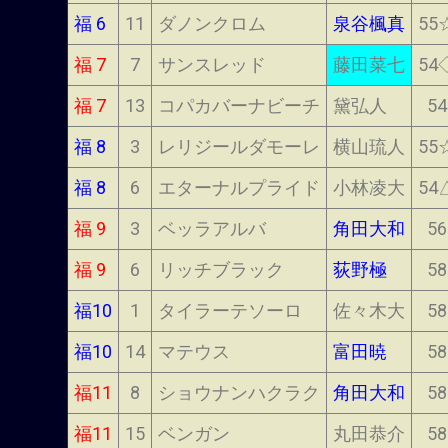
福 6
11
ダノンクロム
泉谷楓真
55
福 7
7
サンスレッド
藤田菜七
54
福 7
13
コパカバーナビーチ
黛弘人
54
福 8
3
レリジールダモーレ
横山琉人
55
福 8
6
エターナルプライド
小林凌大
54
福 9
3
ベッラアルバ
角田大和
56
福 9
6
リッチブラック
荻野極
58
福10
1
タイラーテソーロ
佐々木大
58
福10
14
マテウス
富田暁
58
福11
8
ショウナンハクラク
角田大和
58
福11
15
ベンガン
丸田恭介
58