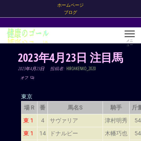
ホームページ
ブログ
健康
健康
の
のゴ
メニ
ール
ュー
ゴー
がギ
2023年4月23日 注目馬
ル！
ャン
ブル
2023年4月23日
投稿者:
HIROAKENKO_2020
だ！
オフ
東京
場 R
番
馬名S
騎手
斤
東 1
4
サヴァリア
津村明秀
54
東 1
14
ドナルビー
木幡巧也
54