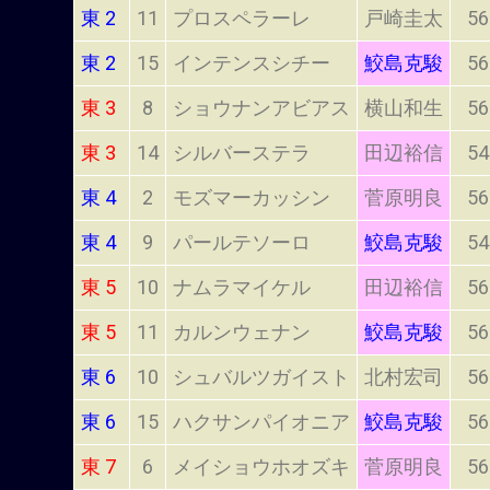
東 2
11
プロスペラーレ
戸崎圭太
56
東 2
15
インテンスシチー
鮫島克駿
56
東 3
8
ショウナンアビアス
横山和生
56
東 3
14
シルバーステラ
田辺裕信
54
東 4
2
モズマーカッシン
菅原明良
56
東 4
9
パールテソーロ
鮫島克駿
54
東 5
10
ナムラマイケル
田辺裕信
56
東 5
11
カルンウェナン
鮫島克駿
56
東 6
10
シュバルツガイスト
北村宏司
56
東 6
15
ハクサンパイオニア
鮫島克駿
56
東 7
6
メイショウホオズキ
菅原明良
56