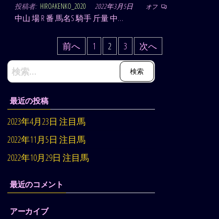
投稿者:
HIROAKENKO_2020
2022年3月5日
オフ
中山 場 R 番 馬名S 騎手 斤量 中…
投
前へ
1
2
3
次へ
稿
検
ナ
索:
ビ
最近の投稿
ゲ
2023年4月23日 注目馬
ー
シ
2022年11月5日 注目馬
ョ
2022年10月29日 注目馬
ン
最近のコメント
アーカイブ