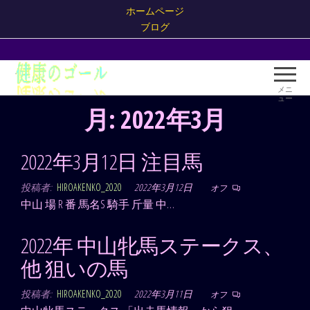
コ
ホームページ
ン
ブログ
テ
健康
ン
健康
の
のゴ
ツ
メニ
ール
ュー
ゴー
に
月:
2022年3月
がギ
ル！
ス
ャン
キ
ブル
2022年3月12日 注目馬
だ！
ッ
プ
投稿者:
HIROAKENKO_2020
2022年3月12日
オフ
中山 場 R 番 馬名S 騎手 斤量 中…
2022年 中山牝馬ステークス、
他 狙いの馬
投稿者:
HIROAKENKO_2020
2022年3月11日
オフ